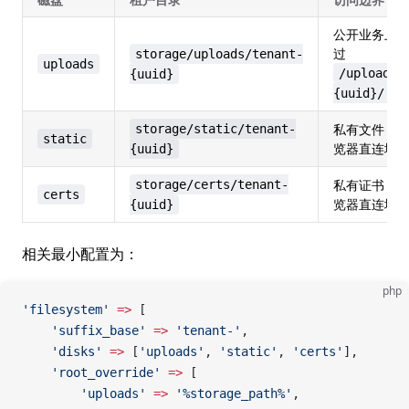
公开业务上
过
storage/uploads/tenant-
uploads
/uploads/
{uuid}
{uuid}/...
私有文件，
storage/static/tenant-
static
览器直连地
{uuid}
私有证书，
storage/certs/tenant-
certs
览器直连地
{uuid}
相关最小配置为：
php
'filesystem'
 =>
 [
    'suffix_base'
 =>
 'tenant-'
,
    'disks'
 =>
 [
'uploads'
, 
'static'
, 
'certs'
],
    'root_override'
 =>
 [
        'uploads'
 =>
 '%storage_path%'
,