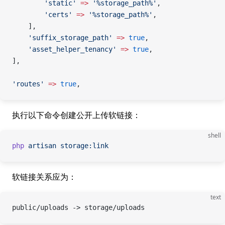
        'static'
 =>
 '%storage_path%'
,
        'certs'
 =>
 '%storage_path%'
,
    ],
    'suffix_storage_path'
 =>
 true
,
    'asset_helper_tenancy'
 =>
 true
,
],
'routes'
 =>
 true
,
执行以下命令创建公开上传软链接：
shell
php
 artisan
 storage:link
软链接关系应为：
text
public/uploads -> storage/uploads