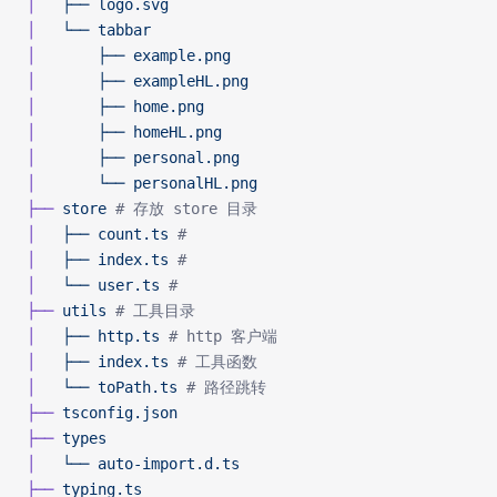
│  
 ├──
 logo.svg
│  
 └──
 tabbar
│  
     ├──
 example.png
│  
     ├──
 exampleHL.png
│  
     ├──
 home.png
│  
     ├──
 homeHL.png
│  
     ├──
 personal.png
│  
     └──
 personalHL.png
├──
 store
 # 存放 store 目录
│  
 ├──
 count.ts
 #
│  
 ├──
 index.ts
 #
│  
 └──
 user.ts
 #
├──
 utils
 # 工具目录
│  
 ├──
 http.ts
 # http 客户端
│  
 ├──
 index.ts
 # 工具函数
│  
 └──
 toPath.ts
 # 路径跳转
├──
 tsconfig.json
├──
 types
│  
 └──
 auto-import.d.ts
├──
 typing.ts