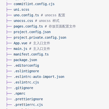
├──
 commitlint.config.cjs
├──
 uni.scss
├──
 uno.config.ts
 # unocss 配置
├──
 unocss.css
 # unocss 样式
├──
 pages.config.ts
 # 存放页面配置文件
├──
 project.config.json
├──
 project.private.config.json
├──
 App.vue
 # 主入口文件
├──
 main.js
 # 主入口文件
├──
 manifest.config.ts
├──
 package.json
├──
 .editorconfig
├──
 .eslintignore
├──
 .eslintrc-auto-import.json
├──
 .eslintrc.cjs
├──
 .gitignore
├──
 .npmrc
├──
 .prettierignore
├──
 .prettierrc.cjs