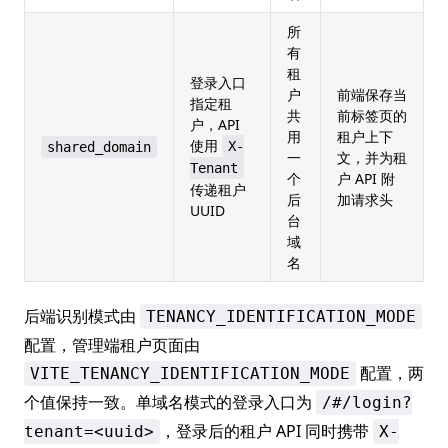
所
有
租
登录入口
户
前端保存当
指定租
共
前标签页的
户，API
用
租户上下
使用
X-
shared_domain
一
文，并为租
Tenant
个
户 API 附
传递租户
后
加请求头
UUID
台
域
名
后端识别模式由
TENANCY_IDENTIFICATION_MODE
配置，管理端租户页面由
配置，两
VITE_TENANCY_IDENTIFICATION_MODE
个值保持一致。单域名模式的登录入口为
/#/login?
，登录后的租户 API 同时携带
tenant=<uuid>
X-