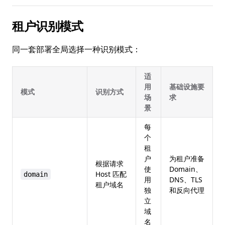
租户识别模式
同一套部署全局选择一种识别模式：
适
用
基础设施要
模式
识别方式
场
求
景
每
个
租
户
为租户准备
根据请求
使
Domain、
Host 匹配
domain
用
DNS、TLS
租户域名
独
和反向代理
立
域
名