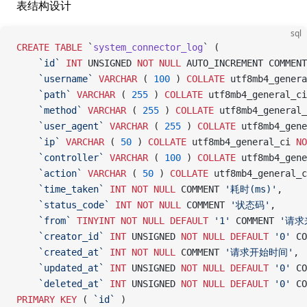
表结构设计
sql
CREATE
 TABLE
 `
system_connector_log
` (
	`id`
 INT
 UNSIGNED 
NOT NULL
 AUTO_INCREMENT COMMENT
	`username`
 VARCHAR
 ( 
100
 ) 
COLLATE
 utf8mb4_genera
	`path`
 VARCHAR
 ( 
255
 ) 
COLLATE
 utf8mb4_general_ci
	`method`
 VARCHAR
 ( 
255
 ) 
COLLATE
 utf8mb4_general_
	`user_agent`
 VARCHAR
 ( 
255
 ) 
COLLATE
 utf8mb4_gene
	`ip`
 VARCHAR
 ( 
50
 ) 
COLLATE
 utf8mb4_general_ci 
NO
	`controller`
 VARCHAR
 ( 
100
 ) 
COLLATE
 utf8mb4_gene
	`action`
 VARCHAR
 ( 
50
 ) 
COLLATE
 utf8mb4_general_c
	`time_taken`
 INT
 NOT NULL
 COMMENT 
'耗时(ms)'
,
	`status_code`
 INT
 NOT NULL
 COMMENT 
'状态码'
,
	`from`
 TINYINT
 NOT NULL
 DEFAULT
 '1'
 COMMENT 
'请求
	`creator_id`
 INT
 UNSIGNED 
NOT NULL
 DEFAULT
 '0'
 CO
	`created_at`
 INT
 NOT NULL
 COMMENT 
'请求开始时间'
,
	`updated_at`
 INT
 UNSIGNED 
NOT NULL
 DEFAULT
 '0'
 CO
	`deleted_at`
 INT
 UNSIGNED 
NOT NULL
 DEFAULT
 '0'
 CO
PRIMARY KEY
 ( 
`id`
 )