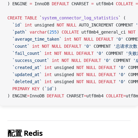
) ENGINE 
=
 InnoDB 
DEFAULT
 CHARSET 
=
 utf8mb4 
COLLATE
 =
CREATE
 TABLE
 `
system_connector_log_statistics
` (
  `id`
 int
 unsigned 
NOT NULL
 AUTO_INCREMENT COMMENT 
'
  `path`
 varchar
(
255
) 
COLLATE
 utf8mb4_general_ci 
NOT 
  `average_time_taken`
 int
 NOT NULL
 DEFAULT
 '0'
 COMME
  `count`
 int
 NOT NULL
 DEFAULT
 '0'
 COMMENT 
'总请求次数
  `fail_count`
 int
 NOT NULL
 DEFAULT
 '0'
 COMMENT 
'失败
  `success_count`
 int
 NOT NULL
 DEFAULT
 '0'
 COMMENT 
'
  `created_at`
 int
 unsigned 
NOT NULL
 DEFAULT
 '0'
 COMM
  `updated_at`
 int
 unsigned 
NOT NULL
 DEFAULT
 '0'
 COMM
  `deleted_at`
 int
 unsigned 
NOT NULL
 DEFAULT
 '0'
 COMM
  PRIMARY KEY
 (
`id`
)
) ENGINE
=
InnoDB 
DEFAULT
 CHARSET
=
utf8mb4 
COLLATE=
utf8m
配置 Redis