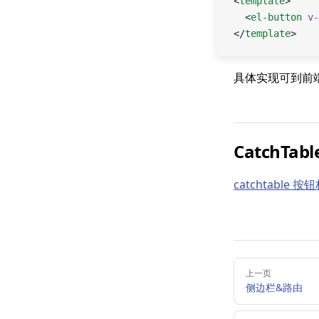
<
template
>
  <
el-button
 v-
</
template
>
具体实现可到前
CatchTab
catchtable 按
Pager
上一页
侧边栏&路由