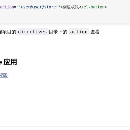
action
=
"'user@user@store'"
>创建权限</
el-button
>
端项目的
目录下的
查看
directives
action
le 应用
钮权限