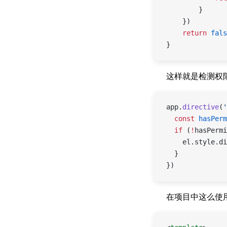
        }
    })
    return
 fals
}
这样就是检测权
app.
directive
(
'
  const
 hasPerm
  if
 (
!
hasPermi
    el.style.di
  }
})
在项目中这么使