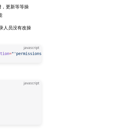
增，更新等等操
能
录人员没有改操
javascript
tion
=
"'permissions.role.update'"
/>
javascript