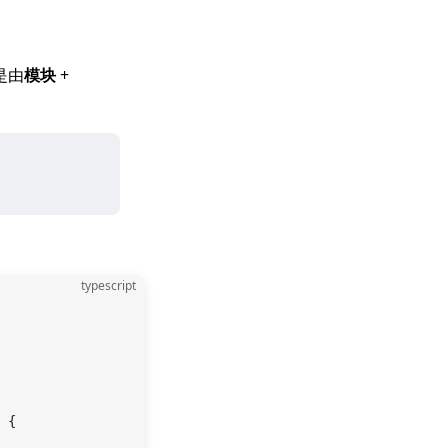
是由
模块
+
typescript
 {