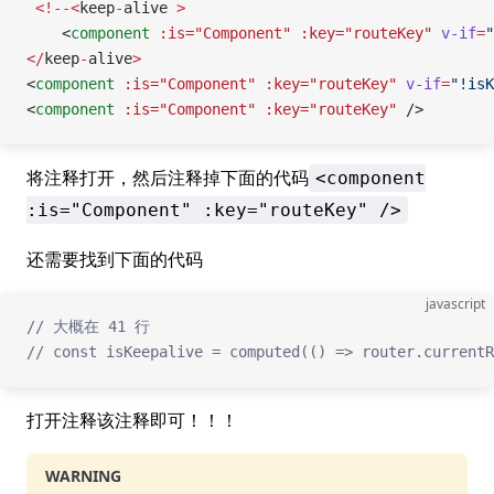
 <!--<
keep
-
alive 
>
    <
component
 :is="Component"
 :key="routeKey"
 v-if
=
"
</
keep
-
alive
>
<
component
 :is="Component"
 :key="routeKey"
 v-if
=
"!isK
<
component
 :is="Component"
 :key="routeKey"
 />
将注释打开，然后注释掉下面的代码
<component
:is="Component" :key="routeKey" />
还需要找到下面的代码
javascript
// 大概在 41 行
// const isKeepalive = computed(() => router.currentR
打开注释该注释即可！！！
WARNING