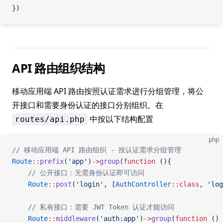
})
API 路由组织结构
移动应用端 API 路由按照认证需求进行分组管理，将公
开接口和需要身份认证的接口分别组织。在
中按以下结构配置
routes/api.php
php
// 移动应用端 API 路由组织 - 按认证需求分组管理
Route
::
prefix
(
'app'
)
->
group
(
function
 (){
    // 公开接口：无需身份认证即可访问
    Route
::
post
(
'login'
, [
AuthController
::class
, 
'log
    // 私有接口：需要 JWT Token 认证才能访问
    Route
::
middleware
(
'auth:app'
)
->
group
(
function
 () 