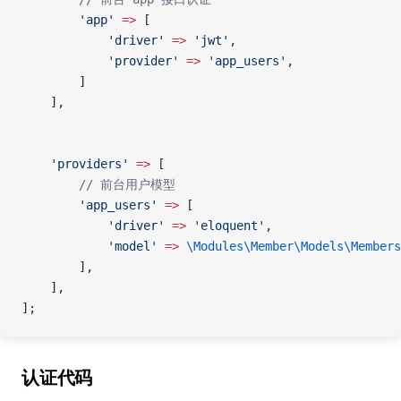
        'app'
 =>
 [
            'driver'
 =>
 'jwt'
,
            'provider'
 =>
 'app_users'
,
        ]
    ],
    'providers'
 =>
 [
        // 前台用户模型
        'app_users'
 =>
 [
            'driver'
 =>
 'eloquent'
,
            'model'
 =>
 \Modules\Member\Models\Members
        ],
    ],
];
认证代码