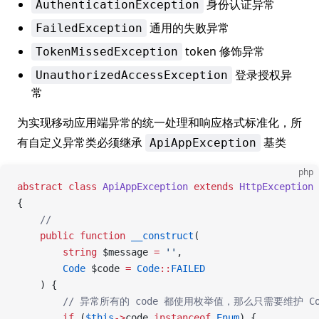
身份认证异常
AuthenticationException
通用的失败异常
FailedException
token 修饰异常
TokenMissedException
登录授权异
UnauthorizedAccessException
常
为实现移动应用端异常的统一处理和响应格式标准化，所
有自定义异常类必须继承
基类
ApiAppException
php
abstract
 class
 ApiAppException
 extends
 HttpException
{
    //
    public
 function
 __construct
(
        string
 $message 
=
 ''
,
        Code
 $code 
=
 Code
::
FAILED
    ) {
        // 异常所有的 code 都使用枚举值，那么只需要维护 
        if
 (
$this
->
code 
instanceof
 Enum
) {