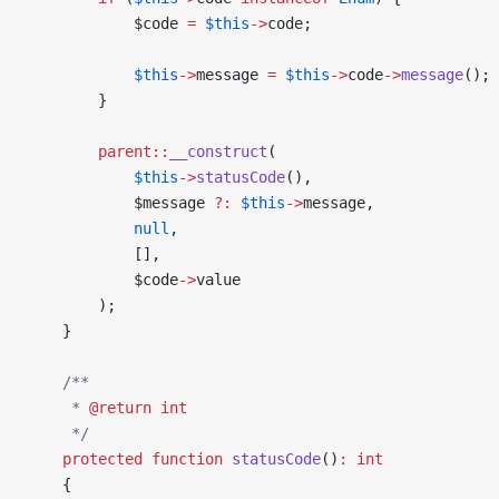
            $code 
=
 $this
->
code;
            $this
->
message 
=
 $this
->
code
->
message
();
        }
        parent::
__construct
(
            $this
->
statusCode
(),
            $message 
?:
 $this
->
message,
            null
,
            [],
            $code
->
value
        );
    }
    /**
     * 
@return
 int
     */
    protected
 function
 statusCode
()
:
 int
    {