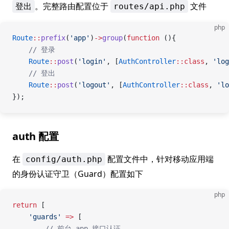
。完整路由配置位于
文件
登出
routes/api.php
php
Route
::
prefix
(
'app'
)
->
group
(
function
 (){
    // 登录
    Route
::
post
(
'login'
, [
AuthController
::class
, 
'log
    // 登出
    Route
::
post
(
'logout'
, [
AuthController
::class
, 
'lo
});
auth 配置
在
配置文件中，针对移动应用端
config/auth.php
的身份认证守卫（Guard）配置如下
php
return
 [
    'guards'
 =>
 [
        // 前台 app 接口认证