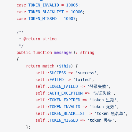
    case
 TOKEN_INVALID
 =
 10005
;
    case
 TOKEN_BLACKLIST
 =
 10006
;
    case
 TOKEN_MISSED
 =
 10007
;
    /**
     * 
@return
 string
     */
    public
 function
 message
()
:
 string
    {
        return
 match
 (
$this
) {
            self::
SUCCESS
 =>
 'success'
,
            self::
FAILED
 =>
 'failed'
,
            self::
LOGIN_FAILED
 =>
 '登录失败'
,
            self::
AUTH_EXCEPTION
 =>
 '认证失败'
,
            self::
TOKEN_EXPIRED
 =>
 'token 过期'
,
            self::
TOKEN_INVALID
 =>
 'token 无效'
,
            self::
TOKEN_BLACKLIST
 =>
 'token 黑名单'
,
            self::
TOKEN_MISSED
 =>
 'token 丢失'
,
        };