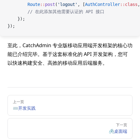
        Route
::
post
(
'logout'
, [
AuthController
::class
,
        // 在此添加其他需要认证的 API 接口
    });
});
至此，CatchAdmin 专业版移动应用端开发框架的核心功
能已介绍完毕。基于这套标准化的 API 开发架构，您可
以快速构建安全、高效的移动应用后端服务。
Pager
上一页
⌨️开发实践
下一页
🖇️桌面端