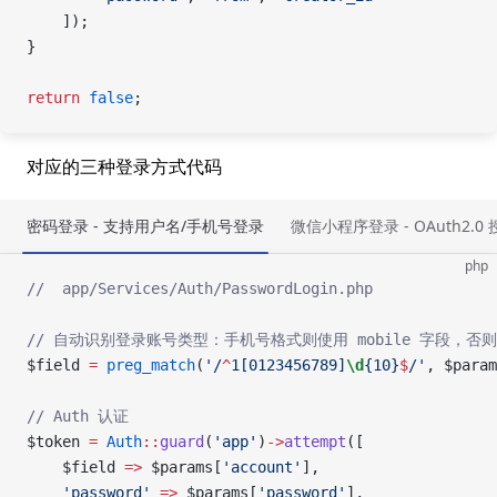
    ]);
}
return
 false
;
对应的三种登录方式代码
密码登录 - 支持用户名/手机号登录
微信小程序登录 - OAuth2.0
php
//  app/Services/Auth/PasswordLogin.php
// 自动识别登录账号类型：手机号格式则使用 mobile 字段，否则使用
$field 
=
 preg_match
(
'/
^
1[0123456789]
\d
{10}
$
/'
, $param
// Auth 认证
$token 
=
 Auth
::
guard
(
'app'
)
->
attempt
([
    $field 
=>
 $params[
'account'
],
    'password'
 =>
 $params[
'password'
],