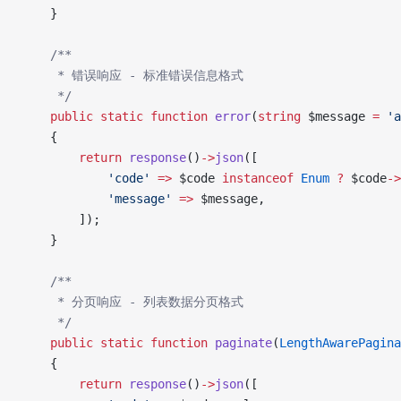
    }
    /**
     * 错误响应 - 标准错误信息格式
     */
    public
 static
 function
 error
(
string
 $message 
=
 'a
    {
        return
 response
()
->
json
([
            'code'
 =>
 $code 
instanceof
 Enum
 ?
 $code
->
            'message'
 =>
 $message,
        ]);
    }
    /**
     * 分页响应 - 列表数据分页格式
     */
    public
 static
 function
 paginate
(
LengthAwarePagina
    {
        return
 response
()
->
json
([