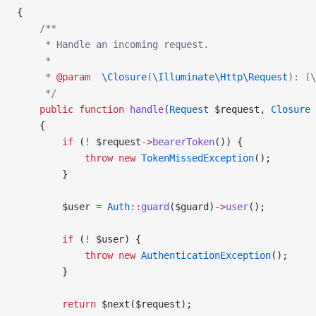
{
    /**
     * Handle an incoming request.
     *
     * 
@param
  \Closure
(
\Illuminate\Http\Request
): (\
     */
    public
 function
 handle
(
Request
 $request, 
Closure
 
    {
        if
 (
!
 $request
->
bearerToken
()) {
            throw
 new
 TokenMissedException
();
        }
        $user 
=
 Auth
::
guard
($guard)
->
user
();
        if
 (
!
 $user) {
            throw
 new
 AuthenticationException
();
        }
        return
 $next($request);