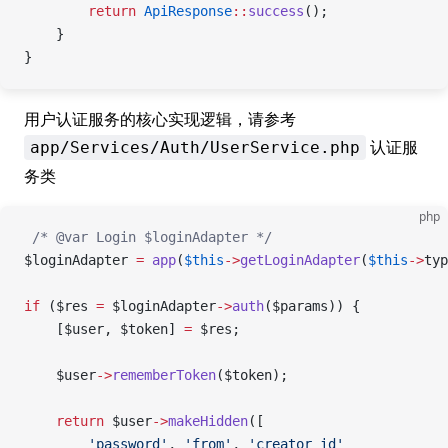
        return
 ApiResponse
::
success
();
    }
}
用户认证服务的核心实现逻辑，请参考
认证服
app/Services/Auth/UserService.php
务类
php
 /* @var Login $loginAdapter */
$loginAdapter 
=
 app
(
$this
->
getLoginAdapter
(
$this
->
typ
if
 ($res 
=
 $loginAdapter
->
auth
($params)) {
    [$user, $token] 
=
 $res;
    $user
->
rememberToken
($token);
    return
 $user
->
makeHidden
([
        'password'
, 
'from'
, 
'creator_id'