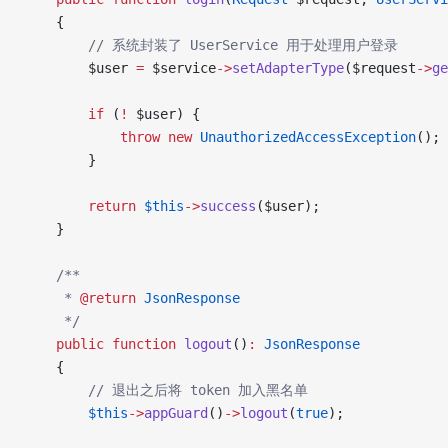
    {
        // 系统封装了 UserService 用于处理用户登录
        $user 
=
 $service
->
setAdapterType
($request
->
ge
        if
 (
!
 $user) {
            throw
 new
 UnauthorizedAccessException
();
        }
        return
 $this
->
success
($user);
    }
    /**
     * 
@return
 JsonResponse
     */
    public
 function
 logout
()
:
 JsonResponse
    {
        // 退出之后将 token 加入黑名单
        $this
->
appGuard
()
->
logout
(
true
);