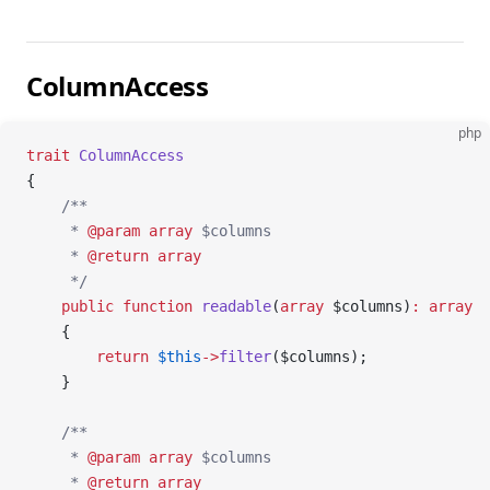
ColumnAccess
php
trait
 ColumnAccess
{
    /**
     * 
@param
 array
 $columns
     * 
@return
 array
     */
    public
 function
 readable
(
array
 $columns)
:
 array
    {
        return
 $this
->
filter
($columns);
    }
    /**
     * 
@param
 array
 $columns
     * 
@return
 array