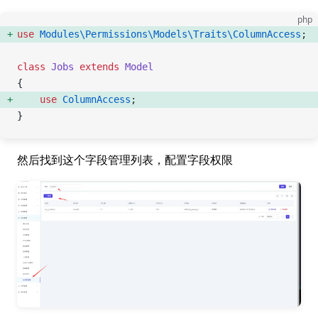
php
use
 Modules\Permissions\Models\Traits\ColumnAccess
;  
class
 Jobs
 extends
 Model
{
    use
 ColumnAccess
;  
}
然后找到这个字段管理列表，配置字段权限