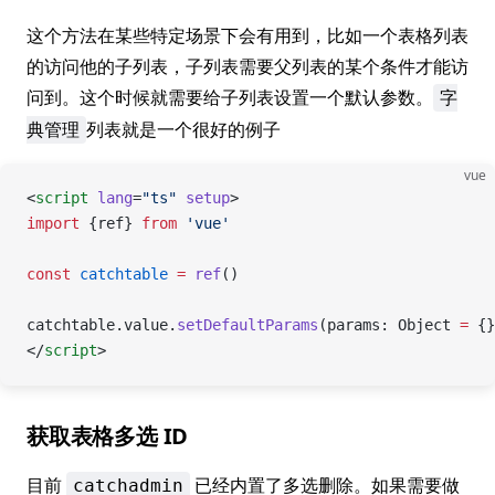
这个方法在某些特定场景下会有用到，比如一个表格列表
的访问他的子列表，子列表需要父列表的某个条件才能访
问到。这个时候就需要给子列表设置一个默认参数。
字
列表就是一个很好的例子
典管理
vue
<
script
 lang
=
"ts"
 setup
>
import
 {ref} 
from
 'vue'
const
 catchtable
 =
 ref
()
catchtable.value.
setDefaultParams
(params: Object 
=
 {}
</
script
>
获取表格多选 ID
目前
已经内置了多选删除。如果需要做
catchadmin