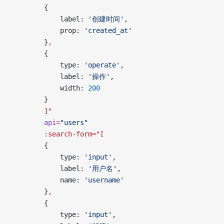
        {
            label: 
'创建时间'
,
            prop: 
'created_at'
        }
,
        {
            type: 
'operate'
,
            label: 
'操作'
,
            width: 
200
        }
        ]"
        api
=
"users"
        :search-form="[
        {
            type: 
'input'
,
            label: 
'用户名'
,
            name: 
'username'
        }
,
        {
            type: 
'input'
,