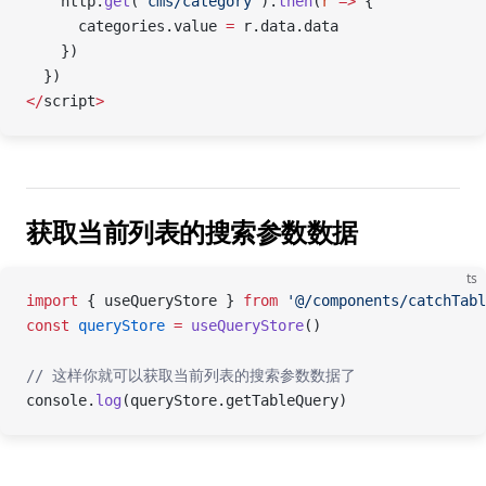
    http.
get
(
'cms/category'
).
then
(
r
 =>
 {
      categories.value 
=
 r.data.data
    })
  })
</
script
>
获取当前列表的搜索参数数据
ts
import
 { useQueryStore } 
from
 '@/components/catchTabl
const
 queryStore
 =
 useQueryStore
()
// 这样你就可以获取当前列表的搜索参数数据了
console.
log
(queryStore.getTableQuery)