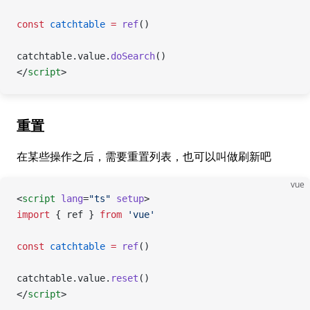
const
 catchtable
 =
 ref
()
catchtable.value.
doSearch
()
</
script
>
重置
在某些操作之后，需要重置列表，也可以叫做刷新吧
vue
<
script
 lang
=
"ts"
 setup
>
import
 { ref } 
from
 'vue'
const
 catchtable
 =
 ref
()
catchtable.value.
reset
()
</
script
>