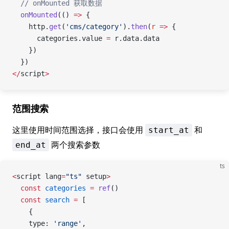
  // onMounted 获取数据
  onMounted
(() 
=>
 {
    http.
get
(
'cms/category'
).
then
(
r
 =>
 {
      categories.value 
=
 r.data.data
    })
  })
</
script
>
范围搜索
这里使用时间范围选择，接口会使用
和
start_at
两个搜索参数
end_at
ts
<
script lang
=
"ts"
 setup
>
  const
 categories
 =
 ref
()
  const
 search
 =
 [
    {
    type: 
'range'
,