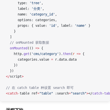
      type: 
'tree'
,
      label: 
'分类'
,
      name: 
'category_id'
,
      options: categories,
      props: { value: 
'id'
, label: 
'name'
 }
    }
  ]
  // onMounted 获取数据
  onMounted
(() 
=>
 {
    http.
get
(
'cms/category'
).
then
(
r
 =>
 {
      categories.value 
=
 r.data.data
    })
  })
</
script
>
// 在 catch table 种设置 search 即可
<catch-
table ref
=
"table"
 :search
=
"search"
>
</
catch
-
tab
远程下拉