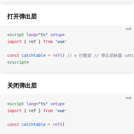
打开弹出层
vue
<
script
 lang
=
"ts"
 setup
>
import
 { ref } 
from
 'vue'
const
 catchtable
 =
 ref
() 
// v 行数据
 // 弹出层标题 catcht
</
script
>
关闭弹出层
vue
<
script
 lang
=
"ts"
 setup
>
import
 { ref } 
from
 'vue'
const
 catchtable
 =
 ref
()