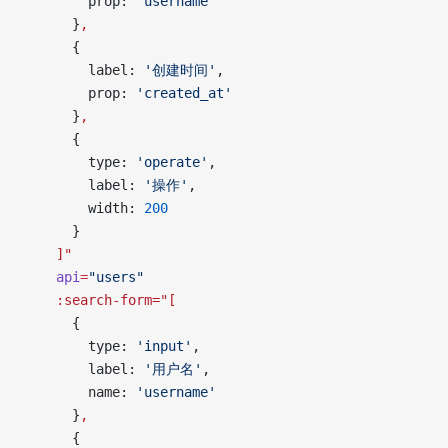
        prop: 
'username'
      }
,
      {
        label: 
'创建时间'
,
        prop: 
'created_at'
      }
,
      {
        type: 
'operate'
,
        label: 
'操作'
,
        width: 
200
      }
    ]"
    api
=
"users"
    :search-form="[
      {
        type: 
'input'
,
        label: 
'用户名'
,
        name: 
'username'
      }
,
      {