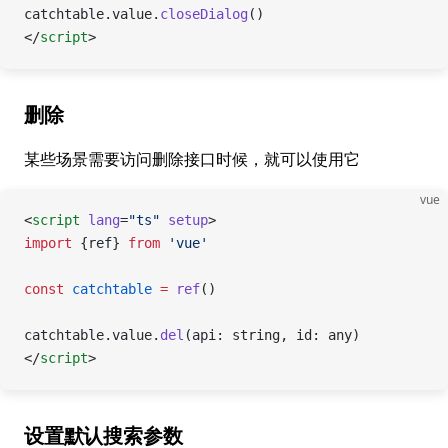
catchtable.value.
closeDialog
()
</
script
>
删除
某些场景需要访问删除接口时候，就可以使用它
vue
<
script
 lang
=
"ts"
 setup
>
import
 {ref} 
from
 'vue'
const
 catchtable
 =
 ref
()
catchtable.value.
del
(api: string, id: any)
</
script
>
设置默认搜索参数