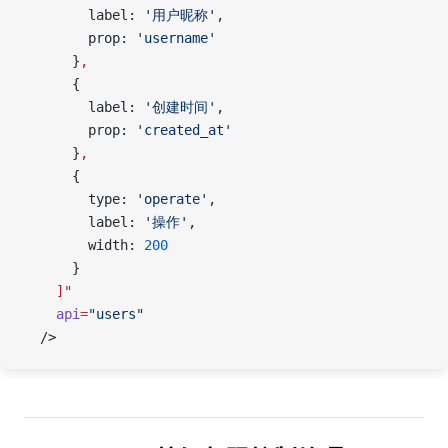
        label: 
'用户昵称'
,
        prop: 
'username'
      }
,
      {
        label: 
'创建时间'
,
        prop: 
'created_at'
      }
,
      {
        type: 
'operate'
,
        label: 
'操作'
,
        width: 
200
      }
    ]"
    api
=
"users"
  />