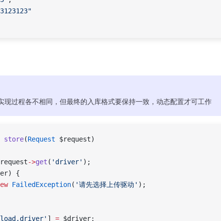
3123123"
实现过程各不相同，但最终的入库格式要保持一致，动态配置才可工作
 store
(
Request
 $request)
request
->
get
(
'driver'
);
er) {
ew
 FailedException
(
'请先选择上传驱动'
);
load.driver'
] 
=
 $driver;