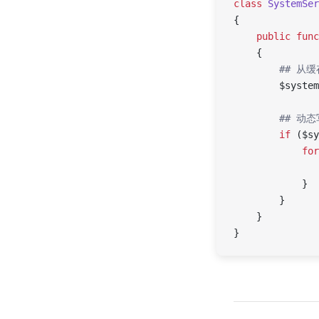
class
 SystemSer
{
    public
 func
    {
        ## 
        $syste
        ## 
        if
 ($sy
            for
               
            }
        }
    }
}