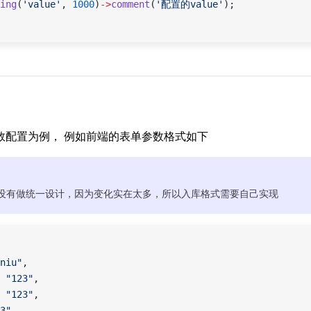
ing
(
'value'
, 
1000
)
->
comment
(
'配置的value'
);
数配置为例， 例如前端的表单参数格式如下
没有做统一设计，因为变化实在太多，所以入库格式需要自己实现
niu"
,
 
"123"
,
 
"123"
,
3"
,