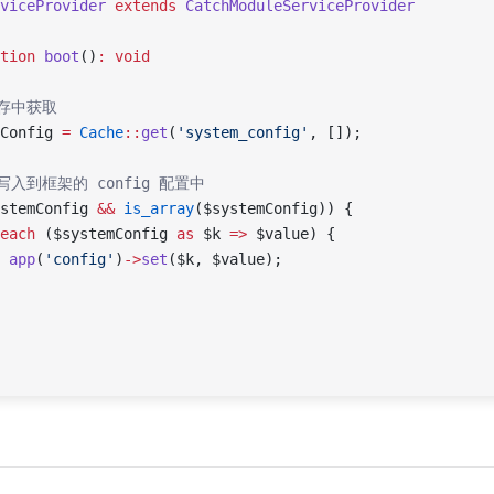
viceProvider
 extends
 CatchModuleServiceProvider
tion
 boot
()
:
 void
从缓存中获取
mConfig 
=
 Cache
::
get
(
'system_config'
, []);
动态写入到框架的 config 配置中
stemConfig 
&&
 is_array
($systemConfig)) {
each
 ($systemConfig 
as
 $k 
=>
 $value) {
 app
(
'config'
)
->
set
($k, $value);