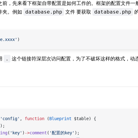
之前，先来看下框架自带配置是如何工作的。框架的配置文件一
件夹。例如
文件 要获取
database.php
database.php
e.xxxx'
)
用
这个链接符深层次访问配置，为了不破坏这样的格式，动
.
'config'
, 
function
 (
Blueprint
 $table) {
);
ing
(
'key'
)
->
comment
(
'配置的key'
);