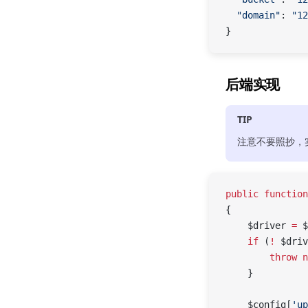
  "domain"
: 
"12
}
后端实现
TIP
注意不要照抄，
public
 function
{
    $driver 
=
 $
    if
 (
!
 $driv
        throw
 n
    }
    $config[
'up