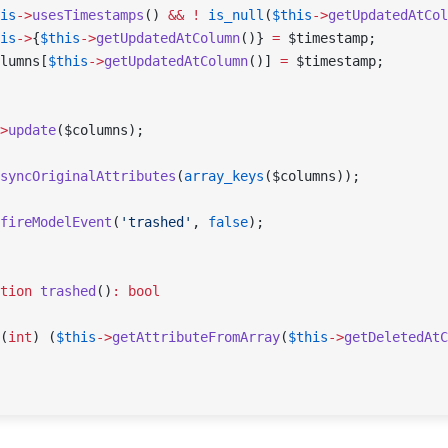
is
->
usesTimestamps
() 
&&
 !
 is_null
(
$this
->
getUpdatedAtCol
is
->
{
$this
->
getUpdatedAtColumn
()} 
=
 $timestamp;
lumns[
$this
->
getUpdatedAtColumn
()] 
=
 $timestamp;
>
update
($columns);
syncOriginalAttributes
(
array_keys
($columns));
fireModelEvent
(
'trashed'
, 
false
);
tion
 trashed
()
:
 bool
(
int
) (
$this
->
getAttributeFromArray
(
$this
->
getDeletedAtC