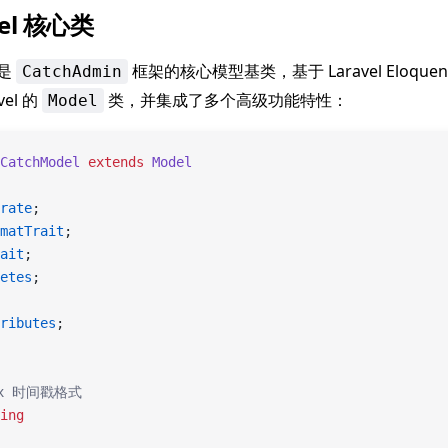
del 核心类
是
框架的核心模型基类，基于 Laravel Eloquen
CatchAdmin
el 的
类，并集成了多个高级功能特性：
Model
CatchModel
 extends
 Model
rate
;
matTrait
;
ait
;
etes
;
ributes
;
nix 时间戳格式
ing