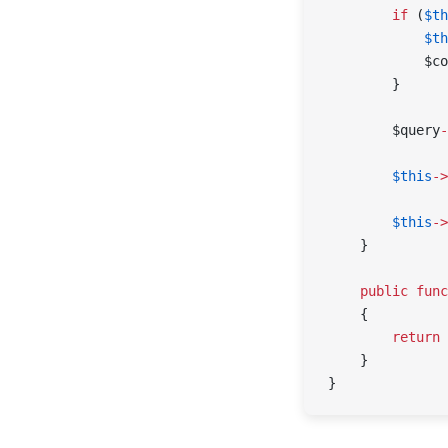
        if
 (
$th
            $th
            $co
        }
        $query
-
        $this
->
        $this
->
    }
    public
 func
    {
        return
 
    }
}