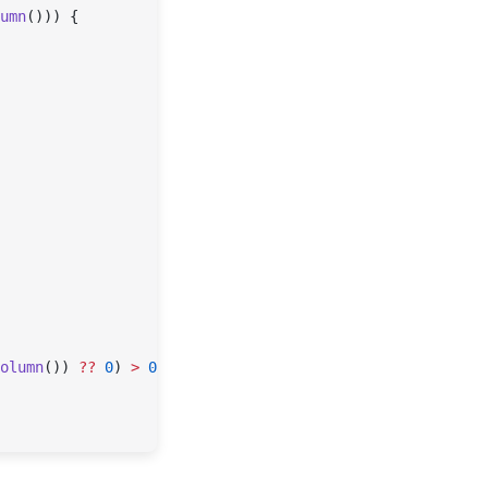
umn
())) {
olumn
()) 
??
 0
) 
>
 0
;