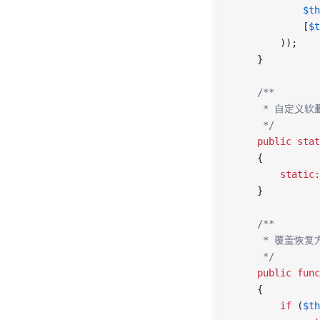
            $th
            [
$t
        ));
    }
    /**
     * 自定义
     */
    public
 stat
    {
        static:
    }
    /**
     * 覆盖
     */
    public
 func
    {
        if
 (
$th