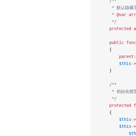
    /**
     * 默认隐藏
     * 
@var
 arr
     */
    protected
 a
    public
 func
    {
        parent:
        $this
->
    }
    /**
     * 初始化
     */
    protected
 f
    {
        $this
->
        $this
->
            $th