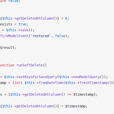
urn
 false
;
{
$this
->
getDeletedAtColumn
()} 
=
 0
;
exists 
=
 true
;
 
=
 $this
->
save
();
fireModelEvent
(
'restored'
, 
false
);
$result;
unction
 runSoftDelete
()
=
 $this
->
setKeysForSaveQuery
(
$this
->
newModelQuery
());
amp 
=
 (
int
) 
$this
->
fromDateTime
(
$this
->
freshTimestamp
())
s 
=
 [
$this
->
getDeletedAtColumn
() 
=>
 $timestamp];
{
$this
->
getDeletedAtColumn
()} 
=
 $timestamp;