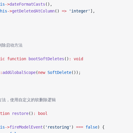
is
->
dateFormatCasts
(),
his
->
getDeletedAtColumn
() 
=>
 'integer'
],
软删除启动方法
ic
 function
 bootSoftDeletes
()
:
 void
:
addGlobalScope
(
new
 SoftDelete
());
恢复方法，使用自定义的软删除逻辑
tion
 restore
()
:
 bool
is
->
fireModelEvent
(
'restoring'
) 
===
 false
) {