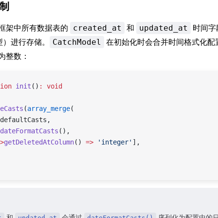
制
框架中所有数据表的
和
时间字段
created_at
updated_at
型）进行存储。
在初始化时会合并时间格式化配
CatchModel
为整数：
ion
 init
()
:
 void
eCasts
(
array_merge
(
defaultCasts,
dateFormatCasts
(),
>
getDeletedAtColumn
() 
=>
 'integer'
],
和
会通过
序列化为配置中的
t
updated_at
dateFormatCasts()