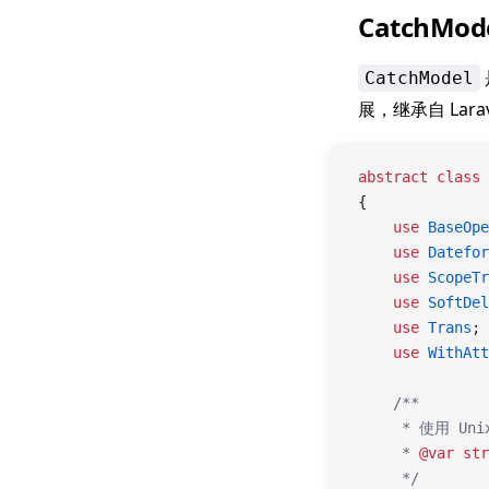
CatchMo
CatchModel
展，继承自 Larav
abstract
 class
 
{
    use
 BaseOpe
    use
 Datefor
    use
 ScopeTr
    use
 SoftDel
    use
 Trans
;
    use
 WithAtt
    /**
     * 使用 U
     * 
@var
 str
     */