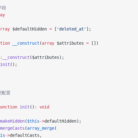
字段
ay
rray
 $defaultHidden 
=
 [
'deleted_at'
];
tion
 __construct
(
array
 $attributes 
=
 [])
:
__construct
($attributes);
init
();
模型配置
unction
 init
()
:
 void
makeHidden
(
$this
->
defaultHidden);
mergeCasts
(
array_merge
(
is
->
defaultCasts,