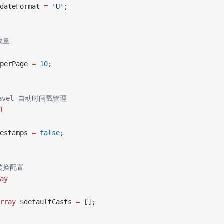
dateFormat 
=
 'U'
;
数量
perPage 
=
 10
;
aravel 自动时间戳管理
l
estamps 
=
 false
;
型转换配置
ay
rray
 $defaultCasts 
=
 [];