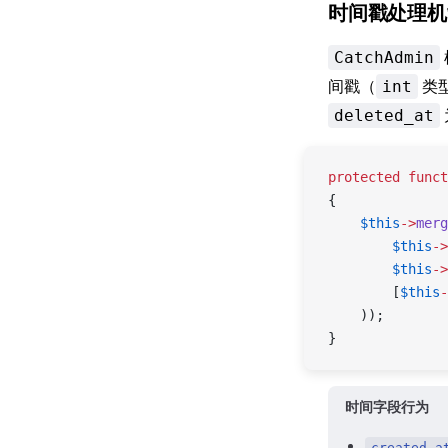
时间戳处理机
CatchAdmin
间戳（
类
int
deleted_at
protected
 funct
{
    $this
->
merg
        $this
->
        $this
->
        [
$this
-
    ));
}
时间字段行为
created_a