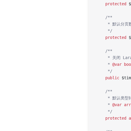
    protected
 $
    /**
     * 默认分页
     */
    protected
 $
    /**
     * 关闭 L
     * 
@var
 boo
     */
    public
 $tim
    /**
     * 默认类
     * 
@var
 arr
     */
    protected
 a