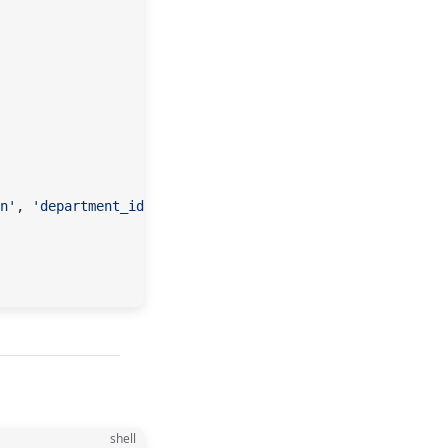
n'
, 
'department_id'
, 
'creator_id'
, 
'status'
, 
'login_ip'
,
shell