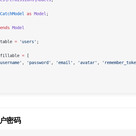
CatchModel
 as
 Model
;
ends
 Model
table 
=
 'users'
;
fillable 
=
 [
username'
, 
'password'
, 
'email'
, 
'avatar'
, 
'remember_toke
户密码