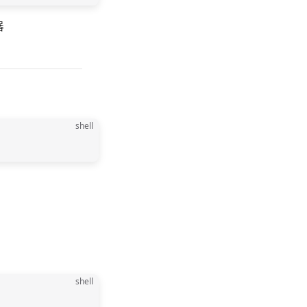
器
shell
shell