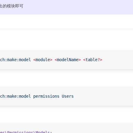
出的模块即可
ch:make:model
 <
modul
e
>
 <
modelNam
e
>
 <
table
?>
ch:make:model
 permissions
 Users
es\Permissions\Models
;