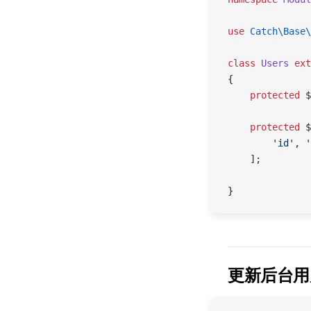
use
 Catch\Base\
class
 Users
 ext
{
    protected
 $
    protected
 $
        'id'
, 
'
    ];
}
更新后台用