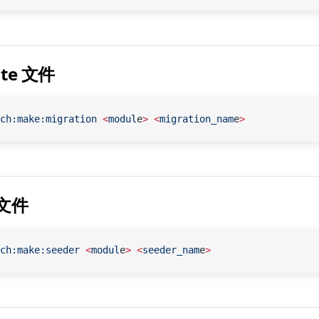
ate 文件
ch:make:migration
 <
modul
e
>
 <
migration_nam
e
>
 文件
ch:make:seeder
 <
modul
e
>
 <
seeder_nam
e
>