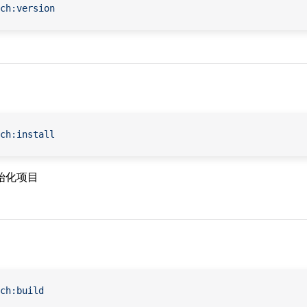
ch:version
ch:install
始化项目
ch:build