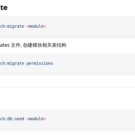
te
ch:migrate
 <
modul
e
>
rates 文件, 创建模块相关表结构
ch:migrate
 permissions
ch:db:seed
 <
modul
e
>