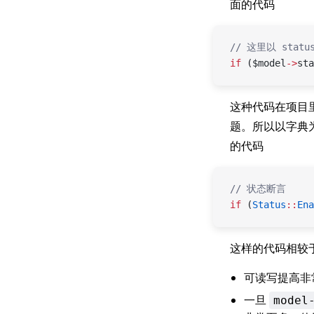
面的代码
// 这里以 stat
if
 ($model
->
sta
这种代码在项目
题。所以以字典
的代码
// 状态断言
if
 (
Status
::
Ena
这样的代码相较
可读写提高非
一旦
model