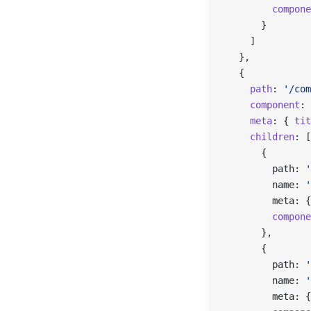
        compone
      }
    ]
  },
  {
    path
: 
'/com
    component
: 
    meta
: { 
tit
    children
: [
      {
        path: 
'
        name: 
'
        meta: {
        compone
      },
      {
        path: 
'
        name: 
'
        meta: {