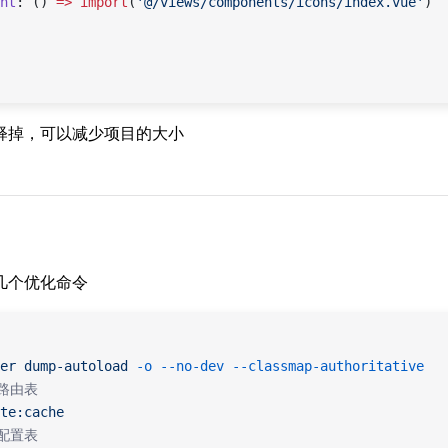
nt
: () 
=>
 import
(
'@/views/components/icons/index.vue'
)
释掉，可以减少项目的大小
几个优化命令
er
 dump-autoload
 -o
 --no-dev
 --classmap-authoritative
 路由表
te:cache
 配置表