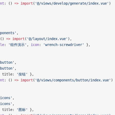
nt
: () 
=>
 import
(
'@/views/develop/generate/index.vue'
)
ponents'
,
() 
=>
 import
(
'@/layout/index.vue'
),
le
: 
'组件演示'
, 
icon
: 
'wrench-screwdriver'
 },
button'
,
button'
,
 title: 
'按钮'
 },
nt
: () 
=>
 import
(
'@/views/components/button/index.vue'
)
icons'
,
icons'
,
 title: 
'图标'
 },