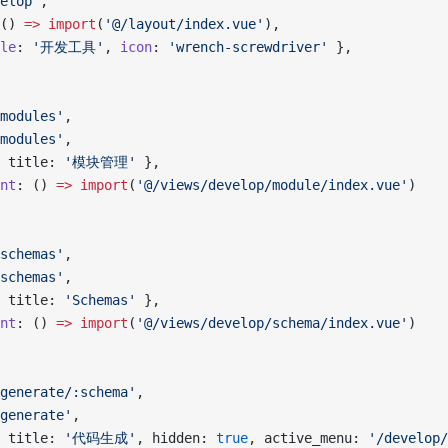
elop'
,
() 
=>
 import
(
'@/layout/index.vue'
),
le
: 
'开发工具'
, 
icon
: 
'wrench-screwdriver'
 },
modules'
,
modules'
,
 title: 
'模块管理'
 },
nt
: () 
=>
 import
(
'@/views/develop/module/index.vue'
)
schemas'
,
schemas'
,
 title: 
'Schemas'
 },
nt
: () 
=>
 import
(
'@/views/develop/schema/index.vue'
)
generate/:schema'
,
generate'
,
 title: 
'代码生成'
, hidden: 
true
, active_menu: 
'/develop/