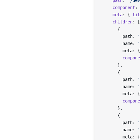
    path
: 
'/dev
    component
: 
    meta
: { 
tit
    children
: [
      {
        path: 
'
        name: 
'
        meta: {
        compone
      },
      {
        path: 
'
        name: 
'
        meta: {
        compone
      },
      {
        path: 
'
        name: 
'
        meta: {