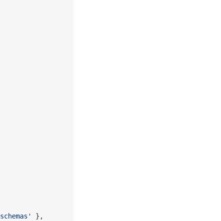
schemas'
 },