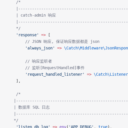
    /*
    |------------------------------------------------
    | catch-admin 响应
    |------------------------------------------------
    */
    'response'
 =>
 [
        // JSON 响应, 保证响应数据都是 json
        'always_json'
 =>
 \Catch\Middleware\JsonRespon
        // 响应监听者
        // 监听[RequestHandled]事件
        'request_handled_listener'
 =>
 \Catch\Listener
    ],
    /*
   |-------------------------------------------------
   | 数据库 SQL 日志
   |-------------------------------------------------
   */
    'listen_db_log'
 =>
 env
(
'APP_DEBUG'
, 
true
),