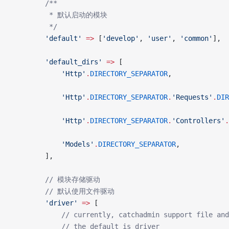
        /**
         * 默认启动的模块
         */
        'default'
 =>
 [
'develop'
, 
'user'
, 
'common'
],
        'default_dirs'
 =>
 [
            'Http'
.
DIRECTORY_SEPARATOR
,
            'Http'
.
DIRECTORY_SEPARATOR
.
'Requests'
.
DIR
            'Http'
.
DIRECTORY_SEPARATOR
.
'Controllers'
.
            'Models'
.
DIRECTORY_SEPARATOR
,
        ],
        // 模块存储驱动
        // 默认使用文件驱动
        'driver'
 =>
 [
            // currently, catchadmin support file and
            // the default is driver