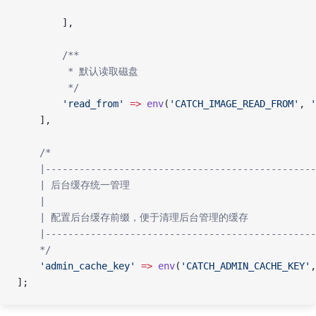
        ],
        /**
         * 默认读取磁盘
         */
        'read_from'
 =>
 env
(
'CATCH_IMAGE_READ_FROM'
, 
'
    ],
    /*
    |------------------------------------------------
    | 后台缓存统一管理
    |
    | 配置后台缓存前缀，便于清理后台管理的缓存
    |------------------------------------------------
    */
    'admin_cache_key'
 =>
 env
(
'CATCH_ADMIN_CACHE_KEY'
,
];