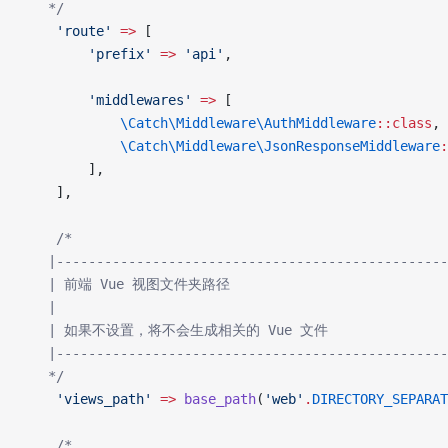
   */
    'route'
 =>
 [
        'prefix'
 =>
 'api'
,
        'middlewares'
 =>
 [
            \Catch\Middleware\AuthMiddleware
::class
,
            \Catch\Middleware\JsonResponseMiddleware
:
        ],
    ],
    /*
   |-------------------------------------------------
   | 前端 Vue 视图文件夹路径
   |
   | 如果不设置，将不会生成相关的 Vue 文件
   |-------------------------------------------------
   */
    'views_path'
 =>
 base_path
(
'web'
.
DIRECTORY_SEPARAT
    /*